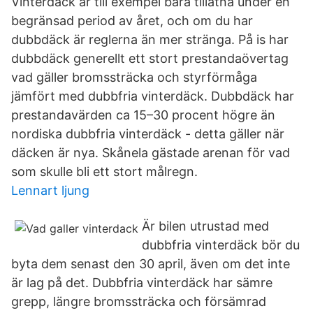
Vinterdäck är till exempel bara tillåtna under en
begränsad period av året, och om du har
dubbdäck är reglerna än mer stränga. På is har
dubbdäck generellt ett stort prestandaövertag
vad gäller bromssträcka och styrförmåga
jämfört med dubbfria vinterdäck. Dubbdäck har
prestandavärden ca 15–30 procent högre än
nordiska dubbfria vinterdäck - detta gäller när
däcken är nya. Skånela gästade arenan för vad
som skulle bli ett stort målregn.
Lennart ljung
Är bilen utrustad med
dubbfria vinterdäck bör du
byta dem senast den 30 april, även om det inte
är lag på det. Dubbfria vinterdäck har sämre
grepp, längre bromssträcka och försämrad