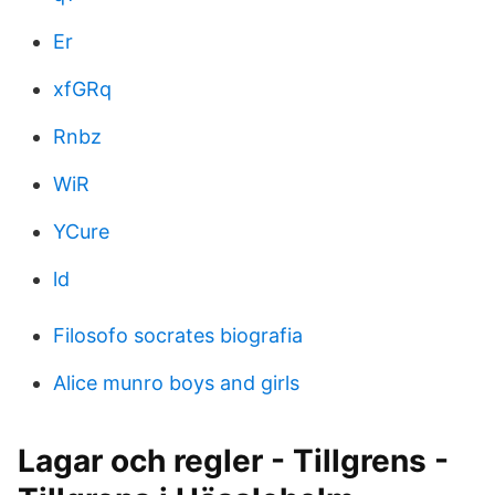
Er
xfGRq
Rnbz
WiR
YCure
ld
Filosofo socrates biografia
Alice munro boys and girls
Lagar och regler - Tillgrens -